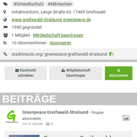
Schlagworte
#
Umweltschutz
#
Mitmachen
Anschrift
Initiativenbüro, Lange Straße 60, 17489 Greifswald
Website
www.greifswald-stralsund.greenpeace.de
Gründung
1990 gegründet
Anzahl
1 Mitglied ·
Mitgliedschaft beantragen
Mitglieder
10 Abonnentinnen ·
Abonnieren
URL
stadtimpuls.org/
greenpeace-greifswald-stralsund
auf
Stadtimpuls
Nachricht
Mitgliedschaft
schreiben
beantragen
Abonnieren
BEITRÄGE
Greenpeace Greifswald-Stralsund
·
Gruppe
abonnieren
vor 9 Jahren
4