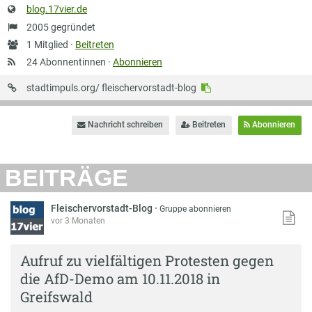
Website
blog.17vier.de
Gründung
2005 gegründet
Anzahl
1 Mitglied ·
Beitreten
Mitglieder
24 Abonnentinnen ·
Abonnieren
URL
stadtimpuls.org/
fleischervorstadt-blog
auf
Stadtimpuls
Nachricht schreiben
Beitreten
Abonnieren
BEITRÄGE
Fleischervorstadt-Blog
·
Gruppe abonnieren
vor 3 Monaten
Aufruf zu vielfältigen Protesten gegen
die AfD-Demo am 10.11.2018 in
Greifswald