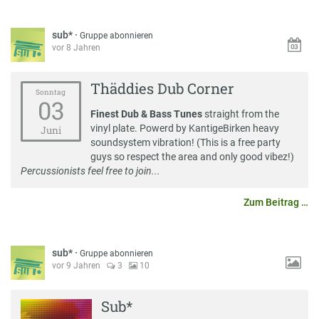
sub*
·
Gruppe abonnieren
vor 8 Jahren
Thäddies Dub Corner
Sonntag
03
Finest Dub & Bass Tunes
straight from the
vinyl plate. Powerd by KantigeBirken heavy
Juni
soundsystem vibration! (This is a free party
guys so respect the area and only good vibez!)
Percussionists feel free to join...
Zum Beitrag …
sub*
·
Gruppe abonnieren
vor 9 Jahren
3
10
Sub*