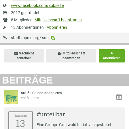
Website
www.facebook.com/subseite
Gründung
2017 gegründet
Anzahl
8 Mitglieder ·
Mitgliedschaft beantragen
Mitglieder
13 Abonnentinnen ·
Abonnieren
URL
stadtimpuls.org/
sub
auf
Stadtimpuls
Nachricht
Mitgliedschaft
schreiben
beantragen
Abonnieren
BEITRÄGE
sub*
·
Gruppe abonnieren
vor 8 Jahren
#unteilbar
Samstag
13
Eine Gruppe Greifwald Initiativen gestaltet