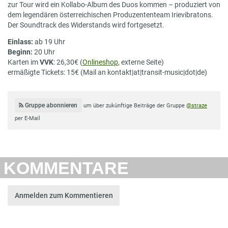
zur Tour wird ein Kollabo-Album des Duos kommen – produziert von
dem legendären österreichischen Produzententeam Irievibratons.
Der Soundtrack des Widerstands wird fortgesetzt.
Einlass:
ab 19 Uhr
Beginn:
20 Uhr
Karten im
VVK
: 26,30€ (
Onlineshop
, externe Seite)
ermäßigte Tickets: 15€ (Mail an kontakt|at|transit-music|dot|de)
Gruppe abonnieren
um über zukünftige Beiträge der Gruppe
@straze
per E-Mail
KOMMENTARE
Anmelden zum Kommentieren