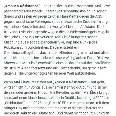
„
Amour & Résistance
“ – der Titel der Tour ist Programm. Mal Élevé
prangert die Missstände unserer Zeit schonungslos an. In seinen
Songs und seinen Ansagen zeigt er klare Kante gegen die AfD,
gegen rassistische Polizeigewalt oder sexistische Diskriminierung.
Auf seinen Konzerten probt er wortwörtlich den Aufstand. Doch
trotz, oder vielleicht gerade wegen dieses Widerstandsgeistes geht
die Liebe zur Musik nie verloren. Mal Élevé bringt mit seiner
Mischung aus Reggae, Dancehall, Ska, Rap und Punk jedes
Publikum zum Durchdrehen. Dabei entsteht ein
Gemeinschaftsgefühl, das mit den Händen zu greifen ist und alle für
einen Moment an eine andere, bessere Welt glauben lässt. Die Live-
Shows von Mal Élevé erschaffen eine Solidarität auf der Tanzfläche,
die sich im Alltag fortsetzt und die Kraft schenkt, um gemeinsam
gegen all die Ungerechtigkeiten unserer Welt aufzustehen.
Wenn
Mal Élevé
im Herbst auf „Amour & Résistance“-Tour geht,
wird er nicht nur Songs aus seinem ersten Solo-Album und sicher
den ein oder anderen Hit von Irie Révoltés spielen. Mal Élevé bringt
konstant neue Musik heraus. Auf sein Debütalbum folgte 2022 die
„Solidaridad“- und 2023 die „Dream“-EP, die er gemeinsam mit dem
Sänger Osy aufgenommen hat, mit dem er sich nun bereits seit
mehreren Jahren die Bühne teilt. Und damit nicht genug: Pünktlich