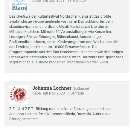
Dabei seit Jan 2021 · 43 Beiträge
Das Greifswalder Kulturfestival Nordischer Klang ist das größte
alljährliche genre-übergreifende Festival in Deutschland, bei dem
skandinavische und nordische Musik, Kunst sowie Literatur im
Mittelpunkt stehen. Mit rund 40 Veranstaltungen wie Konzerten,
Lesungen, Filmvorführungen, Bühnenkunst, Ausstellungen,
Podiumsdiskussionen, einem Kinderprogramm und Workshops zählt
das Festival jährlich bis zu 10.000 Besucher*innen. Die
Programmpunkte aus den fünf Nordischen Ländern sowie den übrigen
Ostsee-Anrainerstaaten spiegeln dabei weite Horizonte und spannende
Inspirationen aus einem modernen, weltoffenen Norden wider.
Regelmäßig sind beim Festival auch Greifswalds Partnerstädte Hamar,
Kotka und Lund vertreten. Mit spannenden Direktimporten aus
Nordeuropa und verheißungsvollen Deutschlanddebüts bringt der
Nordische Klang alljährlich ein exklusives Kulturangebot auf die
Johanna Lochner
Bühnen der Hansestadt. Originalität, Virtuosität, Phantasie, Live-
@pflanzet
Präsenz, Unterhaltungsappeal und Wagemut sind die Kriterien für das
Dabei seit Nov 2020 · 5 Beiträge
Programm, das in jeder Veranstaltung generationenübergreifend ein
breites Publikum ansprechen möchte. Alle Informationen zum Festival
gibt es online unter www.nordischerklang.de oder als News auch auf
P F L A N Z E T - Bildung rund um Nutzpflanzen global und lokal -
den Social-Media-Kanälen Facebook, Instagram, Twitter sowie auf dem
Johanna Lochner freie Wissenschaftlerin, Dozentin, Autorin und
Youtube-Kanal. Auf dem festivaleigenen Spotify-Kanal kann das
Bildungsarbeiterin
Musikprogramm der letzten Jahre nachgehört werden.