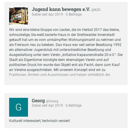
Jugend kann bewegen e.V.
@K20
Dabei seit Apr 2019 · 0 Beiträge
Wir sind eine kleine Gruppe von Leuten, die im Herbst 2017 das kleine,
schnuckelige, lila-weiß karierte Haus in der Greifswalder Innenstadt
gekauft hat um es vom umkämpften Wohnungsmarkt zu nehmen und
als Freiraum neu zu beleben. Das Haus war seit seiner Besetzung 1992
ein alternativer Jugendclub mit unterschiedlicher Besetzung und
Ausgestaltung unter dem Verein „Initiative Kapaunenstraße 20 e.V.“. Die
Stadt als Eigentümer kündigte dem ehemaligen Verein und auf
politischen Druck hin wurde das Objekt erst als Pacht, dann zum Kauf
an Vereine ausgeschrieben. Mit unserem Konzept sind wir zu
Fraktionen, Ämtern und Ausschüssen und haben schließlich die
mehrheitliche Zustimmung bekommen. Mit neuen Menschen und
einem anderen Konzept wollen wir es als Distel im Yton der Stadtwüste
wieder erblühen lassen.
Georg
@Georg
G
Dabei seit Apr 2019 · 6 Beiträge
Kulturell interessiert, technisch versiert.