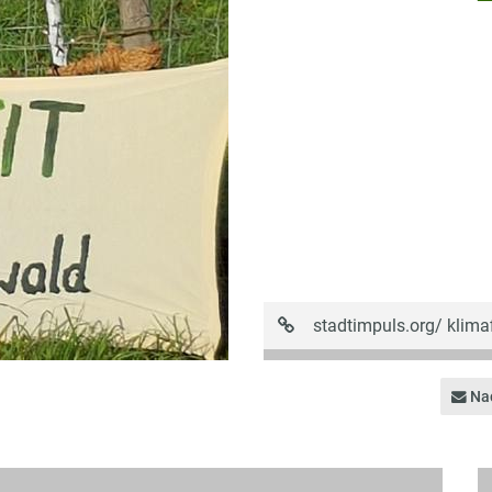
URL
stadtimpuls.org/
klima
auf
Stadtimpuls
Nac