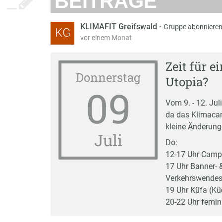
BEITRÄGE
KLIMAFIT Greifswald
·
Gruppe abonniere
KG
vor einem Monat
Zeit für 
Donnerstag
Utopia?
09
Vom 9. - 12. Ju
da das Klimacam
kleine Änderun
Juli
Do:
12-17 Uhr Camp
17 Uhr Banner- 
Verkehrswendes
19 Uhr Küfa (Kü
20-22 Uhr femin