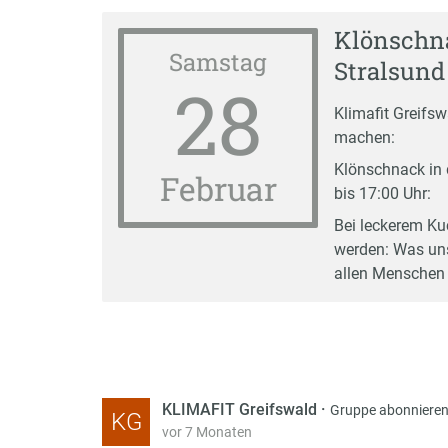
Klönschna
Samstag
Stralsund
28
Klimafit Greifs
machen:
Klönschnack in 
Februar
bis 17:00 Uhr:
Bei leckerem Ku
werden: Was uns
allen Menschen
KLIMAFIT Greifswald
·
Gruppe abonniere
KG
vor 7 Monaten