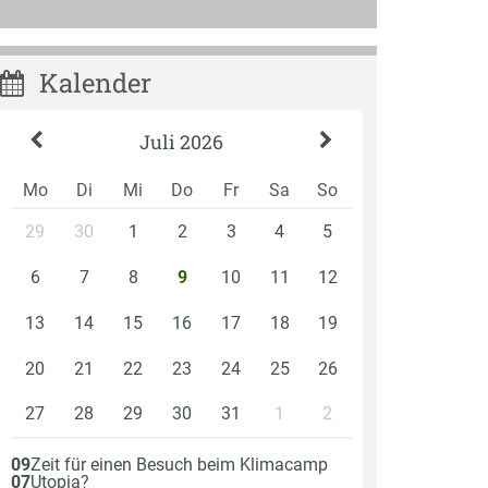
Kalender
Juli 2026
Mo
Di
Mi
Do
Fr
Sa
So
29
30
1
2
3
4
5
6
7
8
10
11
12
9
13
14
15
16
17
18
19
20
21
22
23
24
25
26
27
28
29
30
31
1
2
Am
09
Zeit für einen Besuch beim Klimacamp
07
Utopia?