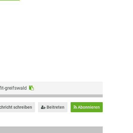
fit-greifswald
hricht schreiben
Beitreten
Abonnieren