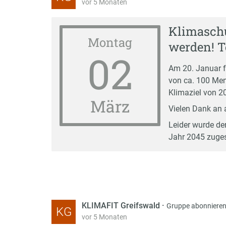
vor 5 Monaten
Klimaschu
Montag
werden! Te
02
Am 20. Januar f
von ca. 100 Men
Klimaziel von 2
März
Vielen Dank an a
Leider wurde der
Jahr 2045 zuge
KLIMAFIT Greifswald
·
Gruppe abonniere
KG
vor 5 Monaten