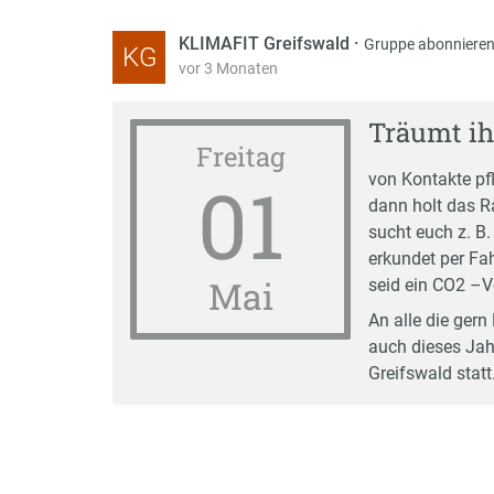
KLIMAFIT Greifswald
·
Gruppe abonniere
KG
vor 3 Monaten
Träumt i
Freitag
01
von Kontakte pf
dann holt das R
sucht euch z. 
erkundet per Fah
Mai
seid ein CO2 –
An alle die gern
auch dieses Jah
Greifswald statt