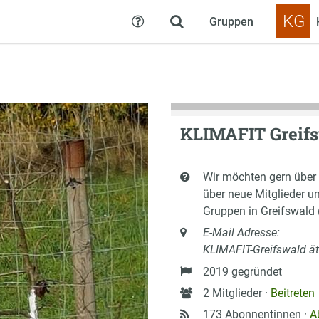
KG
Gruppen
Hilfe
KLIMAFIT Greif
Kurzbeschreibung
Wir möchten gern über 
über neue Mitglieder 
Gruppen in Greifswald (
Anschrift
E-Mail Adresse:
KLIMAFIT-Greifswald ä
Gründung
2019 gegründet
Anzahl
2 Mitglieder ·
Beitreten
Mitglieder
173 Abonnentinnen ·
A