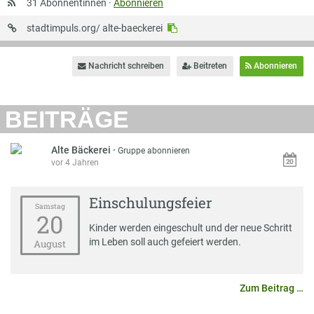
31 Abonnentinnen ·
Abonnieren
URL
stadtimpuls.org/
alte-baeckerei
auf
Stadtimpuls
Nachricht schreiben
Beitreten
Abonnieren
BEITRÄGE
Alte Bäckerei
·
Gruppe abonnieren
vor 4 Jahren
Einschulungsfeier
Samstag
20
Kinder werden eingeschult und der neue Schritt
im Leben soll auch gefeiert werden.
August
Zum Beitrag …