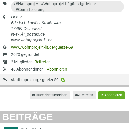
Schlagworte
#
#Hausprojekt #Wohnprojekt #günstige Miete
#Gentrifizierung
Anschrift
Lit e.V.
Friedrich-Loeffler Straße 44a
17489 Greifswald
lit-ev(ÄT)posteo.de
www.wohnprojekt-lit.de
Website
www.wohnprojekt-lit.de/guetze-59
Gründung
2020 gegründet
Anzahl
2 Mitglieder ·
Beitreten
Mitglieder
48 Abonnentinnen ·
Abonnieren
URL
stadtimpuls.org/
guetze59
auf
Stadtimpuls
Nachricht schreiben
Beitreten
Abonnieren
BEITRÄGE